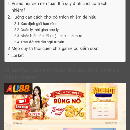
Vì sao hội viên nên tuân thủ quy định chơi có trách
nhiệm?
Hướng dẫn cách chơi có trách nhiệm dễ hiểu
Xác định giới hạn vốn
Quản lý thời gian hợp lý
Nhận biết các dấu hiệu chơi quá mức
Trao đổi với đội ngũ tư vấn
Mẹo duy trì thói quen chơi game có kiểm soát
Lời kết
Vì sao hội viên nên tuân thủ quy định chơi có
trách nhiệm?