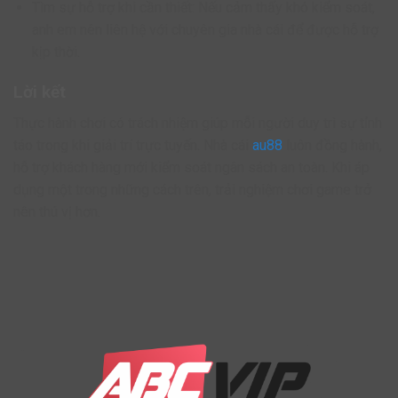
Tìm sự hỗ trợ khi cần thiết: Nếu cảm thấy khó kiểm soát,
anh em nên liên hệ với chuyên gia nhà cái để được hỗ trợ
kịp thời.
Lời kết
Thực hành chơi có trách nhiệm giúp mỗi người duy trì sự tỉnh
táo trong khi giải trí trực tuyến. Nhà cái
au88
luôn đồng hành,
hỗ trợ khách hàng mới kiểm soát ngân sách an toàn. Khi áp
dụng một trong những cách trên, trải nghiệm chơi game trở
nên thú vị hơn.