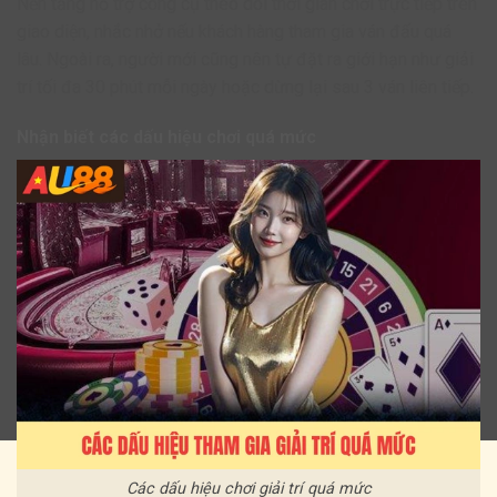
Nền tảng hỗ trợ công cụ theo dõi thời gian chơi trực tiếp trên
giao diện, nhắc nhở nếu khách hàng tham gia ván đấu quá
lâu. Ngoài ra, người mới cũng nên tự đặt ra giới hạn như giải
trí tối đa 30 phút mỗi ngày hoặc dừng lại sau 3 ván liên tiếp.
Nhận biết các dấu hiệu chơi quá mức
Các dấu hiệu chơi giải trí quá mức