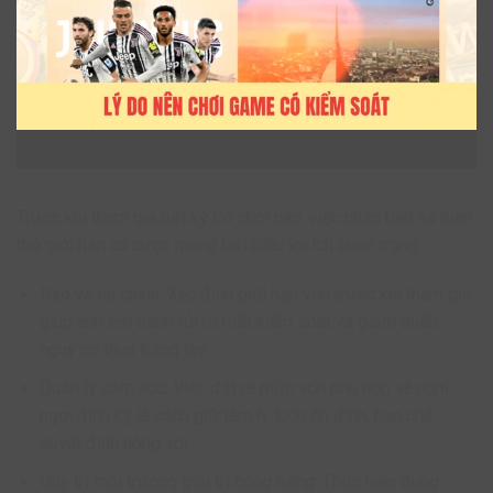
Lý do nên chơi game có kiểm soát
Trước khi tham gia bất kỳ trò chơi nào, việc nhận biết và tuân
thủ giới hạn cá cược mang lại nhiều lợi ích quan trọng:
Bảo vệ tài chính: Xác định giới hạn vốn trước khi tham gia
giúp anh em tránh rủi ro mất kiểm soát và giảm thiểu
nguy cơ thua trắng tay.
Quản lý cảm xúc: Việc đặt ra mức vốn phù hợp và nghỉ
ngơi định kỳ là cách giữ tâm lý luôn ổn định, hạn chế
quyết định nóng vội.
Duy trì môi trường giải trí công bằng: Thực hiện đúng