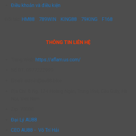
Điều khoản và điều kiện
Đối tác:
HM88
-
789WIN
-
KING88
-
79KING
-
F168
THÔNG TIN LIÊN HỆ
Trang Web:
https://aflam.us.com/
Số ĐT: 0977222999
Email:
admin@au88.bike
Địa Chỉ: 8 Ng. 124 Hoàng Ngân, Trung Hoà, Cầu Giấy, Hà
Nội, Việt Nam
Zip: 70000
Đại Lý AU88
CEO AU88 - Võ Trí Hải