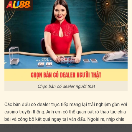
Chọn bàn có dealer người thật
Các bàn đấu có dealer trực tiếp mang lại trải nghiệm gần với
casino truyền thống. Anh em có thể quan sát rõ thao tác chia
bài và công bố kết quả ngay tại ván đấu. Ngoài ra, nhịp chia
bài tại những bàn này thường ổn định, tạo cảm giác tự nhiên