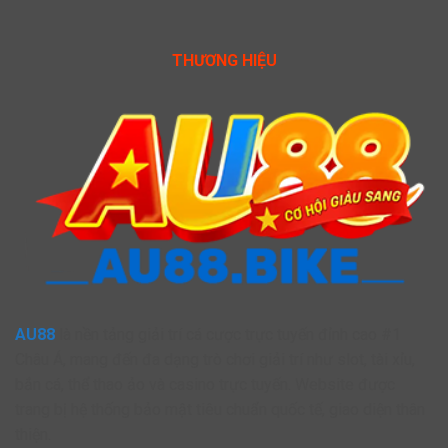
THƯƠNG HIỆU
AU88
là nền tảng giải trí cá cược trực tuyến đỉnh cao #1
Châu Á, mang đến đa dạng trò chơi giải trí như slot, tài xỉu,
bắn cá, thể thao ảo và casino trực tuyến. Website được
trang bị hệ thống bảo mật tiêu chuẩn quốc tế, giao diện thân
thiện.