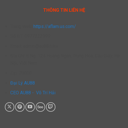
THÔNG TIN LIÊN HỆ
Trang Web:
https://aflam.us.com/
Số ĐT: 0977222999
Email:
admin@au88.bike
Địa Chỉ: 8 Ng. 124 Hoàng Ngân, Trung Hoà, Cầu Giấy, Hà
Nội, Việt Nam
Zip: 70000
Đại Lý AU88
CEO AU88 - Võ Trí Hải