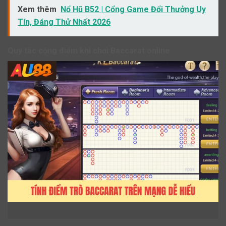
Xem thêm
Nổ Hũ B52 | Cổng Game Đổi Thưởng Uy
Tín, Đáng Thử Nhất 2026
Quy tắc cộng điểm khi chơi Baccarat online
Tính điểm trò Baccarat trên mạng dễ hiểu