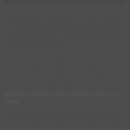
Baccarat online là tựa game casino được đưa lên nền tảng
trực tuyến, cho phép người tham gia theo dõi quá trình chia
bài, đặt vốn tiện lợi qua hệ thống tự động. Thay vì tới sòng
bạc truyền thống, hội viên chỉ cần thiết bị kết nối internet để
tham dự các bàn đấu trực tiếp.
Hình thức này được nhiều game thủ lựa chọn nhờ quy trình
tham gia đơn giản, tốc độ nhanh. Toàn bộ thao tác như chọn
bàn, đặt vốn tới công bố kết quả đều được hệ thống xử lý tự
động hoặc thông qua dealer người thật.
Kiến thức nền tảng về luật đánh bài Baccarat
online
Baccarat ăn tiền thật có quy tắc đơn giản, nhưng người chơi
vẫn cần nắm chắc những nguyên tắc cơ bản trước khi bắt
đầu. Khi hiểu đúng cách vận hành ván bài, việc theo dõi kết