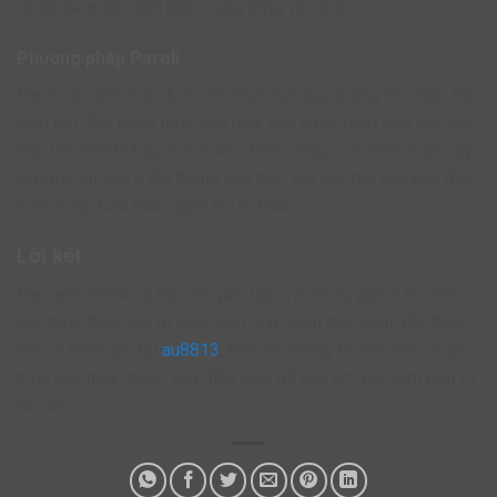
và dễ theo dõi diễn biến trong từng ván đấu.
Phương pháp Paroli
Paroli là cách chơi dựa trên chuỗi kết quả thắng liên tiếp. Hội
viên bắt đầu bằng mức vốn nhỏ, tiền cược tăng gấp đôi sau
mỗi lần chơi thắng. Tuy nhiên, điểm cộng của chiến lược này
là dừng lại sau 3 lần thắng liên tiếp. Do vậy mà vốn ban đầu
luôn được bảo toàn ngay khi bị thua.
Lời kết
Baccarat online là trò chơi phù hợp với nhiều game thủ nhờ
quy trình tham gia rõ ràng, luật tính điểm đơn giản. Khi theo
dõi và tham gia tại
au8813
, toàn bộ thông tin ván đấu được
trình bày minh bạch, tạo điều kiện để anh em yên tâm giải trí
lâu dài.