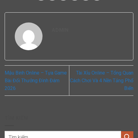
ADMIN
Mậu Binh Online – Tựa Game
Tài Xỉu Online – Tổng Quan
Bài Đổi Thưởng Đình Đám
Cách Chơi Và 4 Nền Tảng Phổ
2026
Biến
TÌM KIẾM