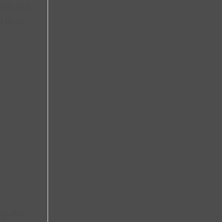
lịch mở
i thực
g. Khi