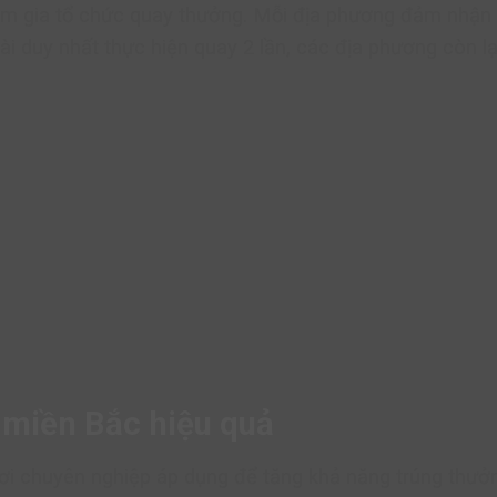
ham gia tổ chức quay thưởng. Mỗi địa phương đảm nhận 
ài duy nhất thực hiện quay 2 lần, các địa phương còn lạ
 miền Bắc hiệu quả
hơi chuyên nghiệp áp dụng để tăng khả năng trúng thưởn