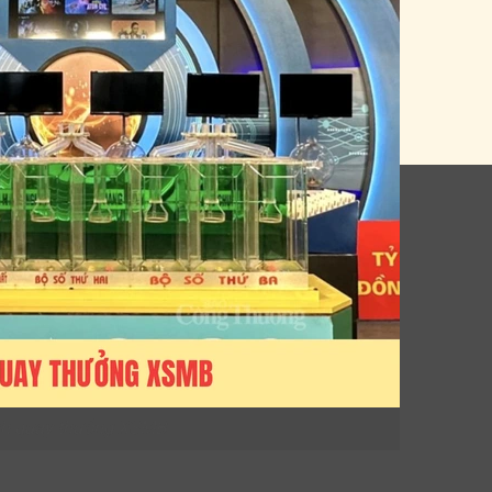
ch quay thưởng XSMB