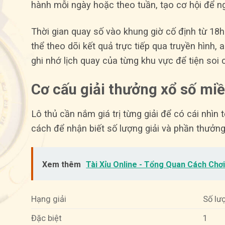
hành mỗi ngày hoặc theo tuần, tạo cơ hội để ng
Thời gian quay số vào khung giờ cố định từ 18
thể theo dõi kết quả trực tiếp qua truyền hình,
ghi nhớ lịch quay của từng khu vực để tiện soi 
Cơ cấu giải thưởng xổ số miề
Lô thủ cần nắm giá trị từng giải để có cái nhì
cách để nhận biết số lượng giải và phần thưởn
Xem thêm
Tài Xỉu Online - Tổng Quan Cách Chơ
Hạng giải
Số lư
Đặc biệt
1