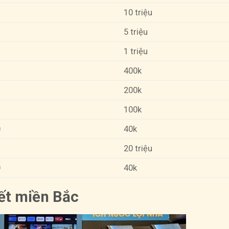
10 triệu
5 triệu
1 triệu
400k
200k
100k
0
40k
20 triệu
0
40k
iết miền Bắc