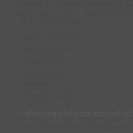
Khu vực miền Bắc hiện có 6 tỉnh, thành phố t
thưởng vào ngày cố định. Trong đó, Hà Nội là đ
hiện lịch cụ thể như sau:
Hà Nội: Thứ 2 và thứ 5
Quảng Ninh: Thứ 3
Bắc Ninh: Thứ 4
Hải Phòng: Thứ 6
Nam Định: Thứ 7
Thái Bình: Chủ nhật
5 phương pháp soi cầu xổ số
Soi cầu miền Bắc là kỹ thuật được nhiều tay c