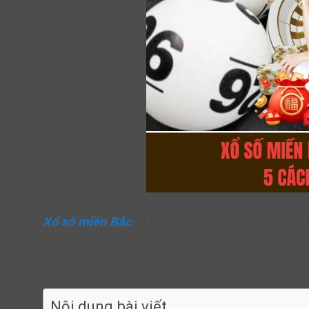
Xổ số miền Bắc
là loại hình quay thưởng xổ số 
chơi mỗi ngày. Theo thống kê, mỗi phiên phát hà
Cùng Au88 tìm hiểu sơ lược, cơ cấu từng giải 
Nội dung bài viết